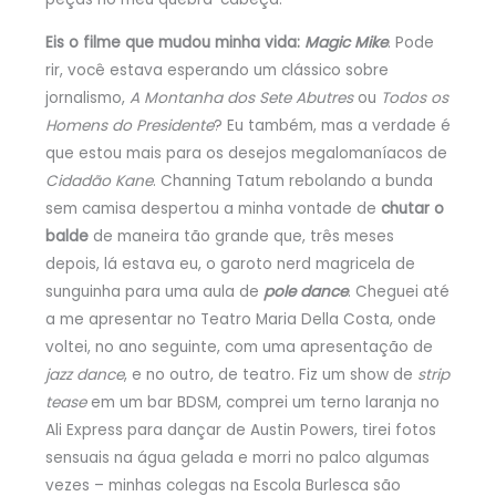
Eis o filme que mudou minha vida:
Magic Mike
. Pode
rir, você estava esperando um clássico sobre
jornalismo,
A Montanha dos Sete Abutres
ou
Todos os
Homens do Presidente
? Eu também, mas a verdade é
que estou mais para os desejos megalomaníacos de
Cidadão Kane
. Channing Tatum rebolando a bunda
sem camisa despertou a minha vontade de
chutar o
balde
de maneira tão grande que, três meses
depois, lá estava eu, o garoto nerd magricela de
sunguinha para uma aula de
pole dance
. Cheguei até
a me apresentar no Teatro Maria Della Costa, onde
voltei, no ano seguinte, com uma apresentação de
jazz dance
, e no outro, de teatro. Fiz um show de
strip
tease
em um bar BDSM, comprei um terno laranja no
Ali Express para dançar de Austin Powers, tirei fotos
sensuais na água gelada e morri no palco algumas
vezes – minhas colegas na Escola Burlesca são