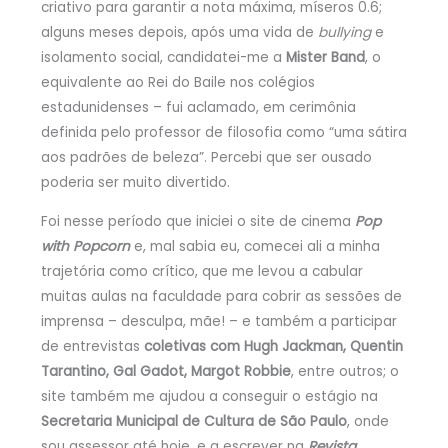
criativo para garantir a nota máxima, míseros 0.6;
alguns meses depois, após uma vida de
bullying
e
isolamento social, candidatei-me a
Mister Band
, o
equivalente ao Rei do Baile nos colégios
estadunidenses – fui aclamado, em cerimônia
definida pelo professor de filosofia como “uma sátira
aos padrões de beleza”. Percebi que ser ousado
poderia ser muito divertido.
Foi nesse período que iniciei o site de cinema
Pop
with Popcorn
e, mal sabia eu, comecei ali a minha
trajetória como crítico, que me levou a cabular
muitas aulas na faculdade para cobrir as sessões de
imprensa – desculpa, mãe! – e também a participar
de entrevistas
coletivas com Hugh Jackman, Quentin
Tarantino, Gal Gadot, Margot Robbie
, entre outros; o
site também me ajudou a conseguir o estágio na
Secretaria Municipal de Cultura de São Paulo
, onde
sou assessor até hoje, e a escrever na
Revista